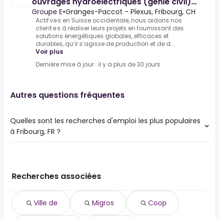
ouvrages hydroélectriques (génie civil)
80 - 100%
Groupe E
•
Granges-Paccot - Plexus, Fribourg, CH
Actif·ve·s en Suisse occidentale, nous aidons nos
client·e·s à réaliser leurs projets en fournissant des
solutions énergétiques globales, efficaces et
durables, qu’il s’agisse de production et de d...
Voir plus
Dernière mise à jour : il y a plus de 30 jours
Autres questions fréquentes
Quelles sont les recherches d'emploi les plus populaires
à Fribourg, FR ?
Les 10 recherches d'emploi les plus populaires à Fribourg,
FR sont :
ville de
Recherches associées
migros
coop
Ville de
Migros
Coop
assurances
social