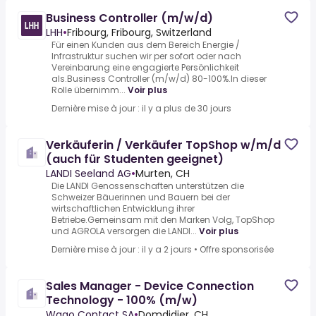
Business Controller (m/w/d)
LHH
•
Fribourg, Fribourg, Switzerland
Für einen Kunden aus dem Bereich Energie /
Infrastruktur suchen wir per sofort oder nach
Vereinbarung eine engagierte Persönlichkeit
als.Business Controller (m/w/d) 80-100%.In dieser
Rolle übernimm...
Voir plus
Dernière mise à jour : il y a plus de 30 jours
Verkäuferin / Verkäufer TopShop w/m/d
(auch für Studenten geeignet)
LANDI Seeland AG
•
Murten, CH
Die LANDI Genossenschaften unterstützen die
Schweizer Bäuerinnen und Bauern bei der
wirtschaftlichen Entwicklung ihrer
Betriebe.Gemeinsam mit den Marken Volg, TopShop
und AGROLA versorgen die LANDI...
Voir plus
Dernière mise à jour : il y a 2 jours
•
Offre sponsorisée
Sales Manager - Device Connection
Technology - 100% (m/w)
Wago Contact SA
•
Domdidier, CH