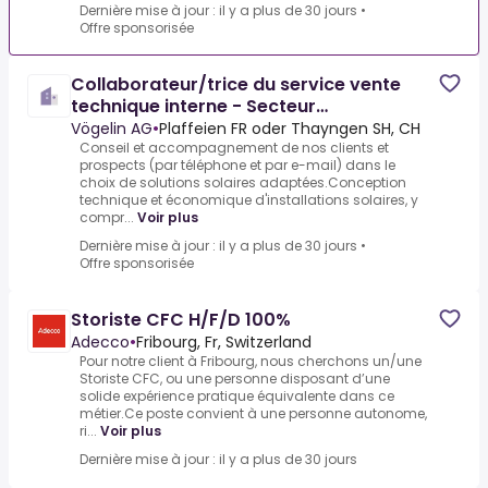
Dernière mise à jour : il y a plus de 30 jours
•
Offre sponsorisée
Collaborateur/trice du service vente
technique interne - Secteur
photovoltaïque
Vögelin AG
•
Plaffeien FR oder Thayngen SH, CH
Conseil et accompagnement de nos clients et
prospects (par téléphone et par e-mail) dans le
choix de solutions solaires adaptées.Conception
technique et économique d'installations solaires, y
compr...
Voir plus
Dernière mise à jour : il y a plus de 30 jours
•
Offre sponsorisée
Storiste CFC H/F/D 100%
Adecco
•
Fribourg, Fr, Switzerland
Pour notre client à Fribourg, nous cherchons un/une
Storiste CFC, ou une personne disposant d’une
solide expérience pratique équivalente dans ce
métier.Ce poste convient à une personne autonome,
ri...
Voir plus
Dernière mise à jour : il y a plus de 30 jours