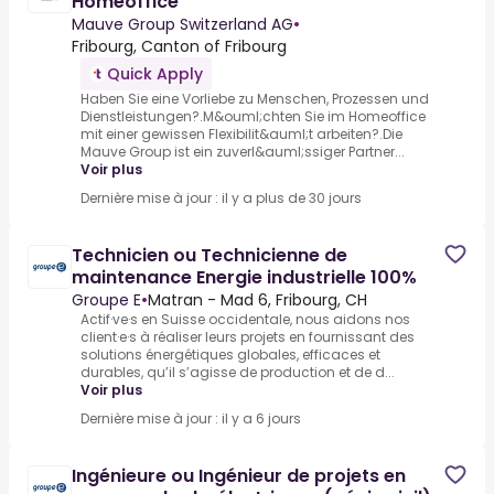
Homeoffice
Mauve Group Switzerland AG
•
Fribourg, Canton of Fribourg
Quick Apply
Haben Sie eine Vorliebe zu Menschen, Prozessen und
Dienstleistungen?.M&ouml;chten Sie im Homeoffice
mit einer gewissen Flexibilit&auml;t arbeiten?.Die
Mauve Group ist ein zuverl&auml;ssiger Partner...
Voir plus
Dernière mise à jour : il y a plus de 30 jours
Technicien ou Technicienne de
maintenance Energie industrielle 100%
Groupe E
•
Matran - Mad 6, Fribourg, CH
Actif·ve·s en Suisse occidentale, nous aidons nos
client·e·s à réaliser leurs projets en fournissant des
solutions énergétiques globales, efficaces et
durables, qu’il s’agisse de production et de d...
Voir plus
Dernière mise à jour : il y a 6 jours
Ingénieure ou Ingénieur de projets en