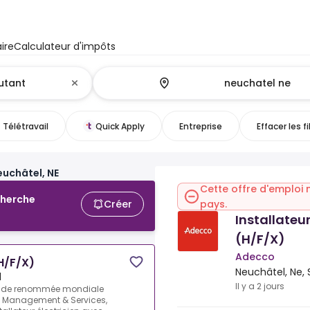
ire
Calculateur d'impôts
Télétravail
Quick Apply
Entreprise
Effacer les fi
euchâtel, NE
Cette offre d'emploi 
cherche
Créer
pays.
Installateur
(H/F/X)
Adecco
(H/F/X)
Neuchâtel, Ne, 
d
Il y a 2 jours
iété de renommée mondiale
y Management & Services,