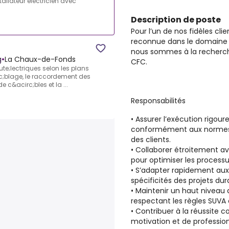
llateur électricien avec
Description de poste
Pour l’un de nos fidèles c
reconnue dans le domaine 
nous sommes à la recherche
g
•
La Chaux-de-Fonds
CFC.
ute;lectriques selon les plans
rc;blage, le raccordement des
e c&acirc;bles et la ...
Responsabilités
• Assurer l’exécution rigou
conformément aux normes s
des clients.
• Collaborer étroitement av
pour optimiser les processus
• S’adapter rapidement aux
spécificités des projets dur
• Maintenir un haut niveau 
respectant les règles SUVA 
• Contribuer à la réussite c
motivation et de professi