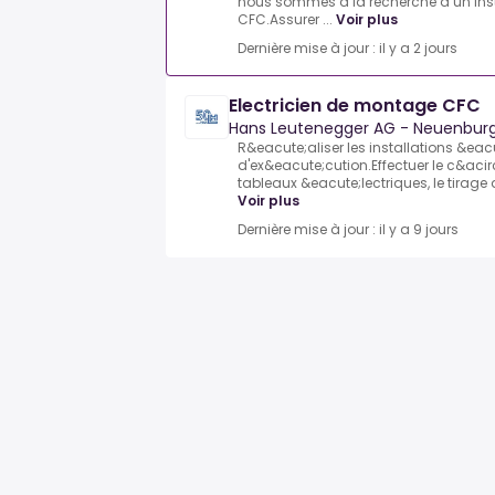
nous sommes à la recherche d’un insta
CFC.Assurer ...
Voir plus
Dernière mise à jour : il y a 2 jours
Electricien de montage CFC
Hans Leutenegger AG - Neuenbur
R&eacute;aliser les installations &eac
d'ex&eacute;cution.Effectuer le c&aci
tableaux &eacute;lectriques, le tirage d
Voir plus
Dernière mise à jour : il y a 9 jours