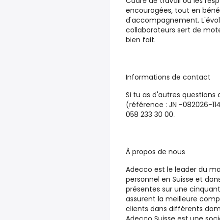
Cadre de travail où les resp
encouragées, tout en bénéf
d'accompagnement. L'évolu
collaborateurs sert de mote
bien fait.
Informations de contact
Si tu as d'autres questions
(référence : JN -082026-11
058 233 30 00.
À propos de nous
Adecco est le leader du ma
personnel en Suisse et dan
présentes sur une cinquanta
assurent la meilleure compat
clients dans différents dom
Adecco Suisse est une soci